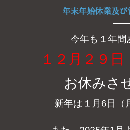
年末年始休業及び
今年も１年間
１２月２９日
お休みさ
新年は１月6日（