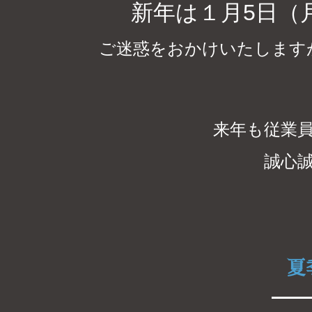
新年は１月5日（
ご迷惑をおかけいたします
来年も従業
誠心
夏