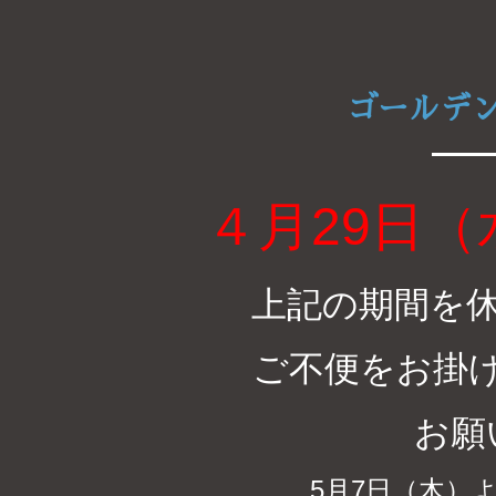
ゴールデ
４月29日
上記の期間を
ご不便をお掛
お願
5月7日（木）